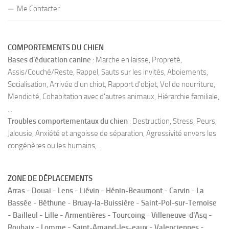
Me Contacter
COMPORTEMENTS DU CHIEN
Bases d'éducation canine
: Marche en laisse, Propreté,
Assis/Couché/Reste, Rappel, Sauts sur les invités, Aboiements,
Socialisation, Arrivée d'un chiot, Rapport d'objet, Vol de nourriture,
Mendicité, Cohabitation avec d'autres animaux, Hiérarchie familiale,
...
Troubles comportementaux du chien
: Destruction, Stress, Peurs,
Jalousie, Anxiété et angoisse de séparation, Agressivité envers les
congénères ou les humains, ...
ZONE DE DÉPLACEMENTS
Arras
-
Douai
-
Lens
-
Liévin
-
Hénin-Beaumont
-
Carvin
-
La
Bassée
-
Béthune
-
Bruay-la-Buissière
-
Saint-Pol-sur-Ternoise
-
Bailleul
-
Lille
-
Armentières
-
Tourcoing - Villeneuve-d'Asq
-
Roubaix
-
Lomme
-
Saint-Amand-les-eaux
-
Valenciennes
-