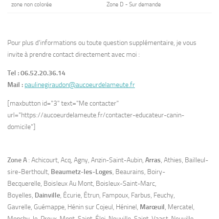
zone non colorée
Zone D - Sur demande
Pour plus d'informations ou toute question supplémentaire, je vous
invite à prendre contact directement avec moi :
Tel : 06.52.20.36.14
Mail :
paulinegiraudon@aucoeurdelameute.fr
[maxbutton id="3" text="Me contacter"
url="https://aucoeurdelameute.fr/contacter-educateur-canin-
domicile"]
Zone A
: Achicourt, Acq, Agny, Anzin-Saint-Aubin,
Arras
, Athies, Bailleul-
sire-Berthoult,
Beaumetz-les-Loges
, Beaurains, Boiry-
Becquerelle, Boisleux Au Mont, Boisleux-Saint-Marc,
Boyelles,
Dainville
, Écurie, Étrun, Fampoux, Farbus, Feuchy,
Gavrelle, Guémappe, Hénin sur Cojeul, Héninel,
Marœuil
, Mercatel,
Monchy-le-Preux, Mont-Saint-Éloi, Neuville-Saint-Vaast, Neuville-