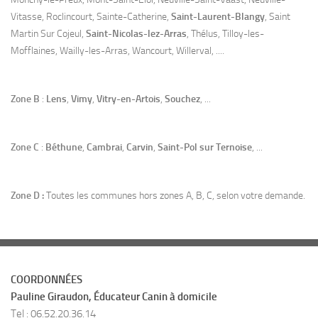
Vitasse, Roclincourt, Sainte-Catherine,
Saint-Laurent-Blangy
, Saint
Martin Sur Cojeul,
Saint-Nicolas-lez-Arras
, Thélus, Tilloy-les-
Mofflaines, Wailly-les-Arras, Wancourt, Willerval, ....
Zone B
:
Lens
,
Vimy
,
Vitry-en-Artois
,
Souchez
, ...
Zone C
:
Béthune
,
Cambrai
,
Carvin
,
Saint-Pol sur Ternoise
, ...
Zone D
:
Toutes les communes hors zones A, B, C, selon votre demande.
COORDONNÉES
Pauline Giraudon, Éducateur Canin à domicile
Tel : 06.52.20.36.14