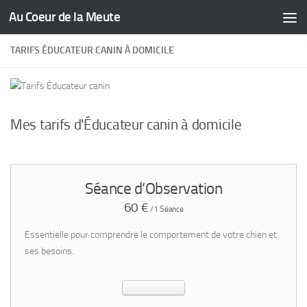
Au Coeur de la Meute
Skip to content
TARIFS ÉDUCATEUR CANIN À DOMICILE
Mes tarifs d'Éducateur canin à domicile
Séance d’Observation
60 €
/1 Séance
Essentielle pour comprendre le comportement de votre chien et
ses besoins.