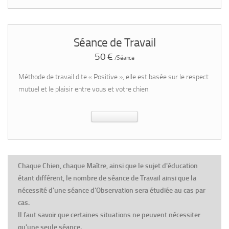
Séance de Travail
50 €
/Séance
Méthode de travail dite « Positive », elle est basée sur le respect
mutuel et le plaisir entre vous et votre chien.
Chaque Chien, chaque Maître, ainsi que le sujet d'éducation
étant différent,
le nombre de séance de Travail ainsi que la
nécessité d'une séance d'Observation sera étudiée au cas par
cas.
Il faut savoir que certaines situations ne peuvent nécessiter
qu'une seule séance.